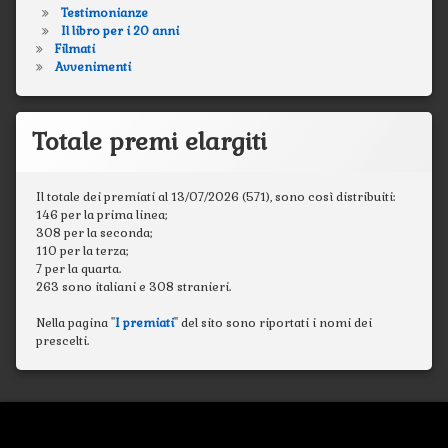
Testimonianze
Il libro per i 20 anni
Filmati
Avvenimenti
Totale premi elargiti
Il totale dei premiati al 13/07/2026 (571), sono così distribuiti:
146 per la prima linea;
308 per la seconda;
110 per la terza;
7 per la quarta.
263 sono italiani e 308 stranieri.
Nella pagina "
I premiati
" del sito sono riportati i nomi dei
prescelti.