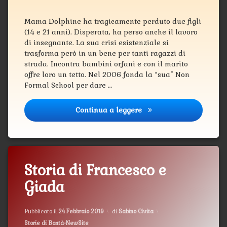
Mama Dolphine ha tragicamente perduto due figli
(14 e 21 anni). Disperata, ha perso anche il lavoro
di insegnante. La sua crisi esistenziale si
trasforma però in un bene per tanti ragazzi di
strada. Incontra bambini orfani e con il marito
offre loro un tetto. Nel 2006 fonda la “sua” Non
Formal School per dare …
Continua a leggere
Storia di Mama Dolphi
Storia di Francesco e
Giada
Aggiornato il
12 Marzo 2019
Pubblicato il
24 Febbraio 2019
di
Sabino Civita
Categorie:
Storie di Bontà-NewSite