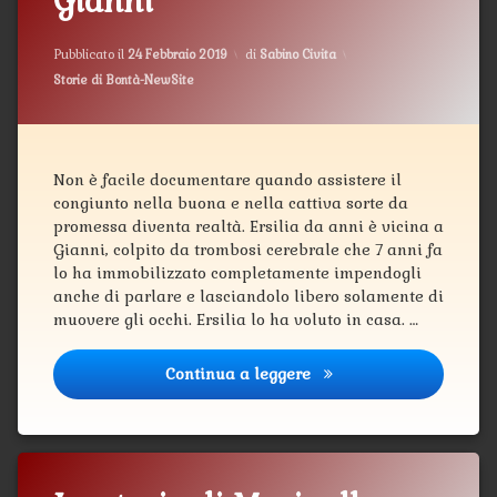
Gianni
Aggiornato il
12 Marzo 2019
Pubblicato il
24 Febbraio 2019
di
Sabino Civita
Categorie:
Storie di Bontà-NewSite
Non è facile documentare quando assistere il
congiunto nella buona e nella cattiva sorte da
promessa diventa realtà. Ersilia da anni è vicina a
Gianni, colpito da trombosi cerebrale che 7 anni fa
lo ha immobilizzato completamente impendogli
anche di parlare e lasciandolo libero solamente di
muovere gli occhi. Ersilia lo ha voluto in casa. …
Continua a leggere
La Storia di Ersilia e G