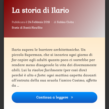
La storia di Ilario
Aggiornato il
12 Marzo 2019
Pubblicato il
24 Febbraio 2019
di
Sabino Civita
Categorie:
Storie di Bontà-NewSite
Ilario supera le barriere architettoniche. Un
piccolo Superman, che si incarica ogni giorno di
far capire agli adulti quanto poco ci vorrebbe per
rendere meno disagevole la vita dei diversamente
abili. Lui la risolve facilmente (per così dire)
perché è alto e forte: ogni mattina aspetta davanti
all’entrata della sua scuola l’amico Cosimo, affetto
da …
Continua a leggere
La storia di Ilario