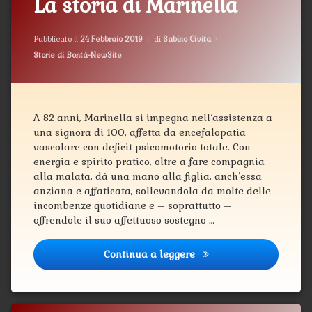
La storia di Marinella
Aggiornato il
12 Marzo 2019
Pubblicato il
24 Febbraio 2019
di
Sabino Civita
Categorie:
Storie di Bontà-NewSite
A 82 anni, Marinella si impegna nell’assistenza a
una signora di 100, affetta da encefalopatia
vascolare con deficit psicomotorio totale. Con
energia e spirito pratico, oltre a fare compagnia
alla malata, dà una mano alla figlia, anch’essa
anziana e affaticata, sollevandola da molte delle
incombenze quotidiane e – soprattutto –
offrendole il suo affettuoso sostegno …
Continua a leggere
La storia di Marinella