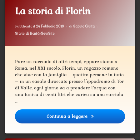
La storia di Florin
Aggiornato il
12 Marzo 2019
Pubblicato il
24 Febbraio 2019
di
Sabino Civita
Categorie:
Storie di Bontà-NewSite
Pare un racconto di altri tempi, eppure siamo a
Roma, nel XXI secolo. Florin, un ragazzo romeno
che vive con la famiglia – quattro persone in tutto
– in un casale diroccato presso l’ippodromo di Tor
di Valle, ogni giorno va a prendere l’acqua con
una tanica di venti litri che carica su una carriola
…
Continua a leggere
La storia di Florin