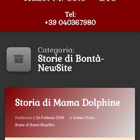
Tel:
+39 040367980
Categoria:
Storie di Bontà-
NewSite
Storia di Mama Dolphine
Aggiornato il
12 Marzo 2019
Pubblicato il
24 Febbraio 2019
di
Sabino Civita
Categorie:
Storie di Bontà-NewSite