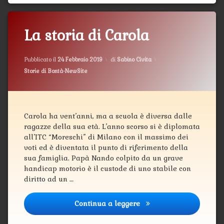
La storia di Carola
Aggiornato il
12 Marzo 2019
Pubblicato il
24 Febbraio 2019
di
Sabino Civita
Categorie:
Storie di Bontà-NewSite
Carola ha vent’anni, ma a scuola è diversa dalle
ragazze della sua età. L’anno scorso si è diplomata
all’ITC “Moreschi” di Milano con il massimo dei
voti ed è diventata il punto di riferimento della
sua famiglia. Papà Nando colpito da un grave
handicap motorio è il custode di uno stabile con
diritto ad un …
Continua a leggere
La storia di Carola