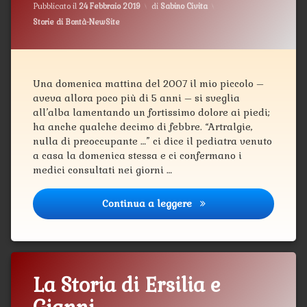
Aggiornato il
12 Marzo 2019
Pubblicato il
24 Febbraio 2019
di
Sabino Civita
Categorie:
Storie di Bontà-NewSite
Una domenica mattina del 2007 il mio piccolo –
aveva allora poco più di 5 anni – si sveglia
all’alba lamentando un fortissimo dolore ai piedi;
ha anche qualche decimo di febbre. “Artralgie,
nulla di preoccupante …” ci dice il pediatra venuto
a casa la domenica stessa e ci confermano i
medici consultati nei giorni …
Continua a leggere
La storia di Alessia e L
La Storia di Ersilia e