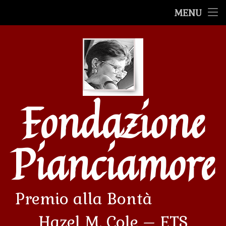
Premio alla Bontà
MENU
Salta
Premiazioni
al
contenuto
Le Mostre
Le storie
Fondazione
Filmati
Avvenimenti
Pianciamore
Premio alla Bontà             
Hazel M. Cole – ETS