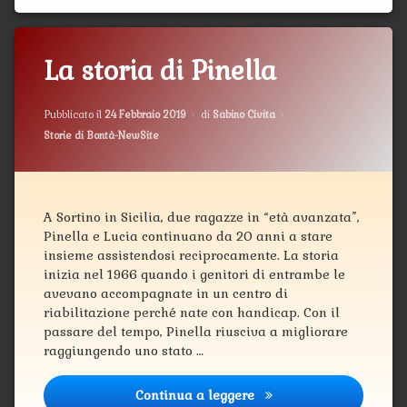
La storia di Pinella
Aggiornato il
12 Marzo 2019
Pubblicato il
24 Febbraio 2019
di
Sabino Civita
Categorie:
Storie di Bontà-NewSite
A Sortino in Sicilia, due ragazze in “età avanzata”,
Pinella e Lucia continuano da 20 anni a stare
insieme assistendosi reciprocamente. La storia
inizia nel 1966 quando i genitori di entrambe le
avevano accompagnate in un centro di
riabilitazione perché nate con handicap. Con il
passare del tempo, Pinella riusciva a migliorare
raggiungendo uno stato …
Continua a leggere
La storia di Pinella