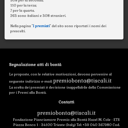
308 per la seconda;
110 per la terza;
7 per la quarta.
263 sono italiani e 308 stranieri.
Nella pagina "
I premiati
" del sito sono riportati i nomi dei
prescelti.
Segnalazione atti di bontà
Le proposte, con le relative motivazioni, devono pervenire al
premiobonta@tiscali.it
seguente indirizzo e-mail:
La scelta dei premiati è decisione inappellabile della Commissione
per i Premi alla Bontà.
Contatti
premiobonta@tiscali.it
Fondazione Pianciamore Premio alla Bontà Hazel M. Cole - ETS
Piazza Benco 1 - 34100 Trieste (Italy) Tel: +39 040 367980 Cod.