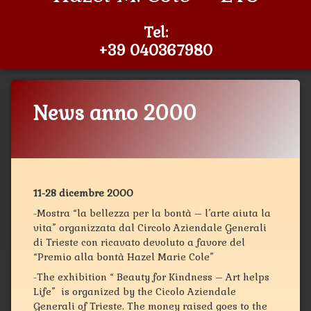
Tel:
+39 040367980
News anno 2000
Categorie:
Pubblicato il
Aggiornato il
di
Notizie-
Sabino Civita
1 Gennaio 2000
12 Marzo 2019
NewSite
11-28 dicembre 2000
-Mostra “la bellezza per la bontà – l’arte aiuta la
vita” organizzata dal Circolo Aziendale Generali
di Trieste con ricavato devoluto a favore del
“Premio alla bontà Hazel Marie Cole”
-The exhibition “ Beauty for Kindness – Art helps
Life” is organized by the Cicolo Aziendale
Generali of Trieste. The money raised goes to the