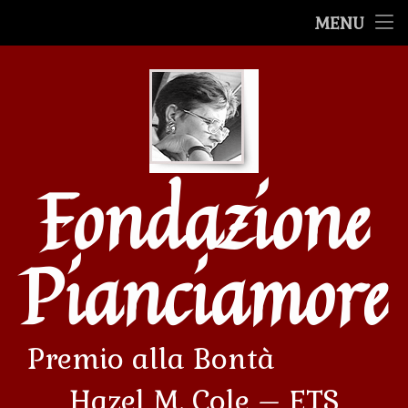
Premio alla Bontà
MENU
Salta
Premiazioni
al
contenuto
Le Mostre
Le storie
Fondazione
Filmati
Avvenimenti
Pianciamore
Premio alla Bontà             
Hazel M. Cole – ETS