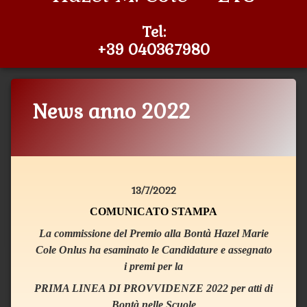
Tel:
+39 040367980
News anno 2022
Categorie:
Pubblicato il
di
Notizie-
Sabino Civita
20 Luglio 2022
NewSite
13/7/2022
COMUNICATO STAMPA
La commissione del Premio alla Bontà Hazel Marie
Cole Onlus ha esaminato le Candidature e assegnato
i premi per la
PRIMA LINEA DI PROVVIDENZE 2022 per atti di
Bontà nelle Scuole