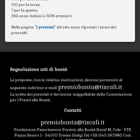
110 per la terza;
7 per la quarta.
263 sono italiani e 308 stranieri.
Nella pagina "
I premiati
" del sito sono riportati i nomi dei
prescelti.
Segnalazione atti di bontà
Le proposte, con le relative motivazioni, devono pervenire al
premiobonta@tiscali.it
seguente indirizzo e-mail:
La scelta dei premiati è decisione inappellabile della Commissione
per i Premi alla Bontà.
Contatti
premiobonta@tiscali.it
Fondazione Pianciamore Premio alla Bontà Hazel M. Cole - ETS
Piazza Benco 1 - 34100 Trieste (Italy) Tel: +39 040 367980 Cod.