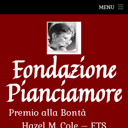
Premio alla Bontà
MENU
Salta
Premiazioni
al
contenuto
Le Mostre
Le storie
Fondazione
Filmati
Avvenimenti
Pianciamore
Premio alla Bontà             
Hazel M. Cole – ETS