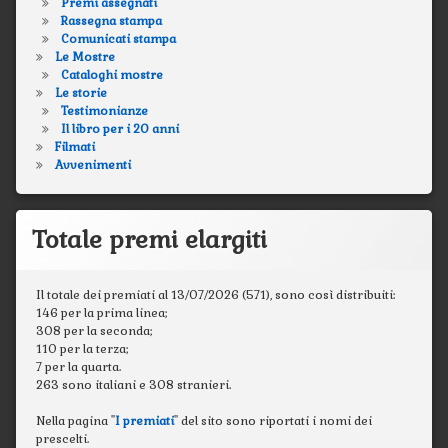
Premi assegnati
Rassegna stampa
Comunicati stampa
Le Mostre
Cataloghi mostre
Le storie
Testimonianze
Il libro per i 20 anni
Filmati
Avvenimenti
Totale premi elargiti
Il totale dei premiati al 13/07/2026 (571), sono così distribuiti:
146 per la prima linea;
308 per la seconda;
110 per la terza;
7 per la quarta.
263 sono italiani e 308 stranieri.
Nella pagina "
I premiati
" del sito sono riportati i nomi dei
prescelti.