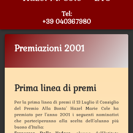
Tel:
+39 040367980
Premiazioni 2001
Categorie:
Pubblicato il
Aggiornato il
di
Premiazioni-
Sabino Civita
31 Dicembre 2001
14 Gennaio 2021
NewSite
Prima linea di premi
Per la prima linea di premi il 13 Luglio il Consiglio
del Premio Alla Bonta’ Hazel Marie Cole ha
premiato per l’anno 2001 i seguenti nominativi
che parteciperanno alla scelta dell’alunno più
buono d’Italia: