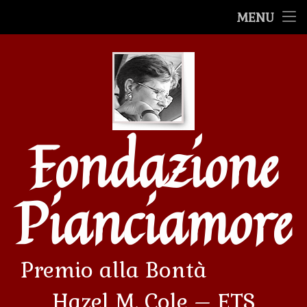
Premio alla Bontà
MENU
Salta
Premiazioni
al
contenuto
Le Mostre
Le storie
Fondazione
Filmati
Avvenimenti
Pianciamore
Premio alla Bontà             
Hazel M. Cole – ETS