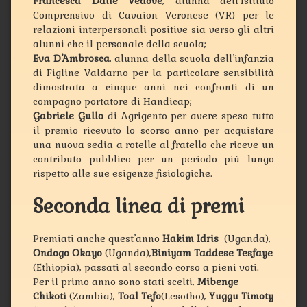
Francesca Dalle Vedove
, alunna dell’Istituto
Comprensivo di Cavaion Veronese (VR) per le
relazioni interpersonali positive sia verso gli altri
alunni che il personale della scuola;
Eva D’Ambrosca
, alunna della scuola dell’infanzia
di Figline Valdarno per la particolare sensibilità
dimostrata a cinque anni nei confronti di un
compagno portatore di Handicap;
Gabriele Gullo
di Agrigento per avere speso tutto
il premio ricevuto lo scorso anno per acquistare
una nuova sedia a rotelle al fratello che riceve un
contributo pubblico per un periodo più lungo
rispetto alle sue esigenze fisiologiche.
Seconda linea di premi
Premiati anche quest’anno
Hakim Idris
(Uganda),
Ondogo Okayo
(Uganda),
Biniyam Taddese Tesfaye
(Ethiopia), passati al secondo corso a pieni voti.
Per il primo anno sono stati scelti,
Mibenge
Chikoti
(Zambia),
Toal Tefo
(Lesotho),
Yuggu Timoty