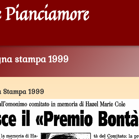
 Pianciamore
   
gna stampa 1999
nnaio 1999
Marzo 2019
a Stampa 1999