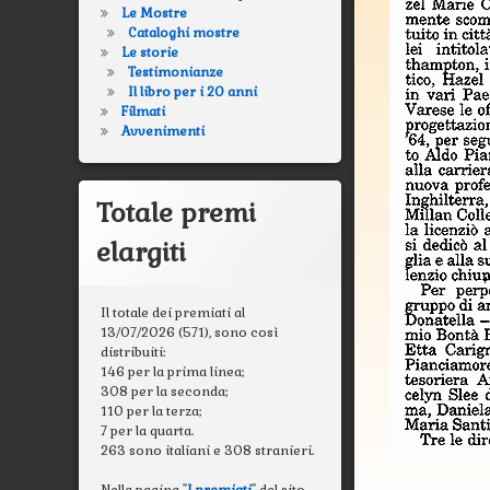
Le Mostre
Cataloghi mostre
Le storie
Testimonianze
Il libro per i 20 anni
Filmati
Avvenimenti
Totale premi
elargiti
Il totale dei premiati al
13/07/2026 (571), sono così
distribuiti:
146 per la prima linea;
308 per la seconda;
110 per la terza;
7 per la quarta.
263 sono italiani e 308 stranieri.