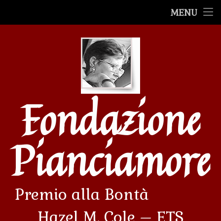
Premio alla Bontà
MENU
Salta
Premiazioni
al
contenuto
Le Mostre
Le storie
Fondazione
Filmati
Avvenimenti
Pianciamore
Premio alla Bontà             
Hazel M. Cole – ETS