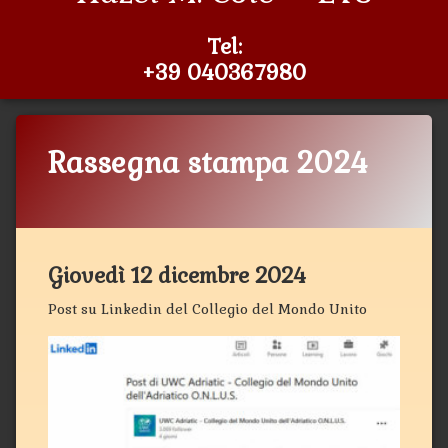
Tel:
+39 040367980
Rassegna stampa 2024
Categorie:
Pubblicato il
Aggiornato il
di
Rassegna
Sabino Civita
5 Agosto 2024
17 Dicembre 2024
Stampa-
NewSite
Giovedì 12 dicembre 2024
Post su Linkedin del Collegio del Mondo Unito